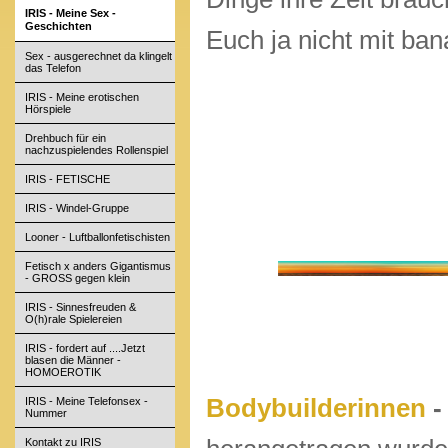
IRIS - Meine Sex -
Geschichten
Euch ja nicht mit ba
Sex - ausgerechnet da klingelt
das Telefon
IRIS - Meine erotischen
Hörspiele
Drehbuch für ein
nachzuspielendes Rollenspiel
IRIS - FETISCHE
IRIS - Windel-Gruppe
Looner - Luftballonfetischisten
Fetisch x anders Gigantismus
- GROSS gegen klein
IRIS - Sinnesfreuden &
O(h)rale Spielereien
IRIS - fordert auf ....Jetzt
blasen die Männer -
HOMOEROTIK
Bodybuilderinnen
IRIS - Meine Telefonsex -
Nummer
Kontakt zu IRIS