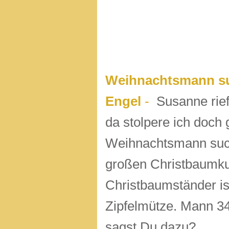
Weihnachtsmann su
Engel
-
Susanne rief 
da stolpere ich doch
Weihnachtsmann such
großen Christbaumkuge
Christbaumständer is
Zipfelmütze. Mann 34-
sagst Du dazu?