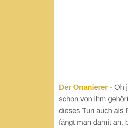
Der Onanierer
-
Oh j
schon von ih
m gehört
dieses Tun auch als 
fängt man damit an,