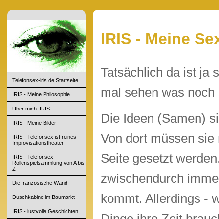
IRIS - Meine Se
Tatsächlich da ist ja
Telefonsex-iris.de Startseite
mal sehen was noch
IRIS - Meine Philosophie
Über mich: IRIS
Die Ideen (Samen) s
IRIS - Meine Bilder
Von dort müssen sie n
IRIS - Telefonsex ist reines
Improvisationstheater
Seite gesetzt werden.
IRIS - Telefonsex-
Rollenspielsammlung von A bis
Z
zwischendurch imme
Die französische Wand
kommt. Allerdings - 
Duschkabine im Baumarkt
IRIS - lustvolle Geschichten
Dinge ihre Zeit brauc