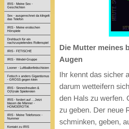
IRIS - Meine Sex -
Geschichten
Sex - ausgerechnet da klingelt
das Telefon
IRIS - Meine erotischen
Hörspiele
Drehbuch für ein
nachzuspielendes Rollenspiel
Die Mutter meines b
IRIS - FETISCHE
Augen
IRIS - Windel-Gruppe
Looner - Luftballonfetischisten
Ihr kennt das sicher 
Fetisch x anders Gigantismus
- GROSS gegen klein
darum wetteifern sic
IRIS - Sinnesfreuden &
O(h)rale Spielereien
den Hals zu werfen. 
IRIS - fordert auf ....Jetzt
blasen die Männer -
HOMOEROTIK
zu geben. Der neue Re
IRIS - Meine Telefonsex -
Nummer
schminken, geben, au
Kontakt zu IRIS