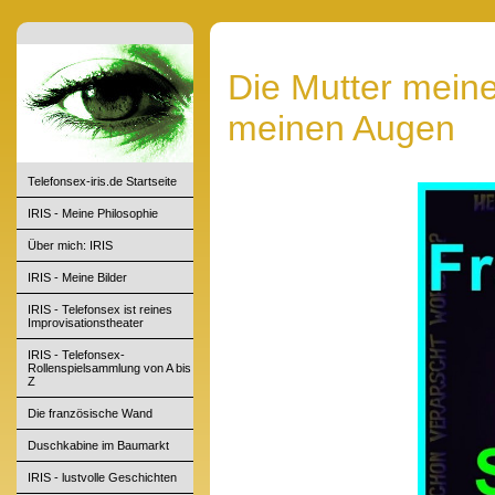
Die Mutter meine
meinen Augen
Telefonsex-iris.de Startseite
IRIS - Meine Philosophie
Über mich: IRIS
IRIS - Meine Bilder
IRIS - Telefonsex ist reines
Improvisationstheater
IRIS - Telefonsex-
Rollenspielsammlung von A bis
Z
Die französische Wand
Duschkabine im Baumarkt
IRIS - lustvolle Geschichten